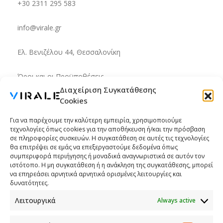
+30 2311 295 583
info@virale.gr
Ελ. Βενιζέλου 44, Θεσσαλονίκη
Όροι και οι Προϋποθέσεις
Διαχείριση Συγκατάθεσης
Cookies
Αριθμός Γ.Ε.ΜΗ.: 182636906000
Για να παρέχουμε την καλύτερη εμπειρία, χρησιμοποιούμε
τεχνολογίες όπως cookies για την αποθήκευση ή/και την πρόσβαση
Office Hours
σε πληροφορίες συσκευών. Η συγκατάθεση σε αυτές τις τεχνολογίες
θα επιτρέψει σε εμάς να επεξεργαστούμε δεδομένα όπως
συμπεριφορά περιήγησης ή μοναδικά αναγνωριστικά σε αυτόν τον
ιστότοπο. Η μη συγκατάθεση ή η ανάκληση της συγκατάθεσης, μπορεί
να επηρεάσει αρνητικά αρνητικά ορισμένες λειτουργίες και
Monday
9:00am - 5:00pm
δυνατότητες.
Tuesday
9:00am - 5:00pm
Λειτουργικά
Always active
Wednesday
9:00am - 5:00pm
Thursday
9:00am - 5:00pm